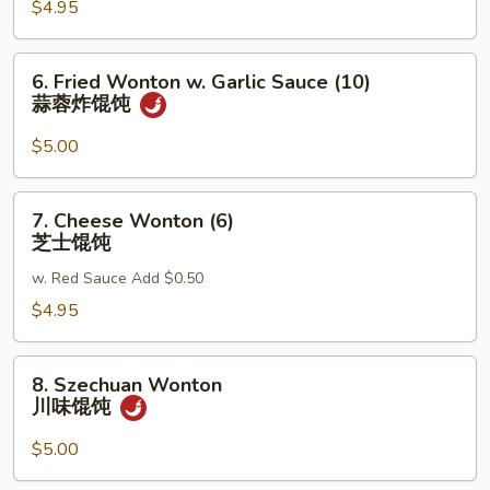
$4.95
(10)
炸
馄
6.
6. Fried Wonton w. Garlic Sauce (10)
饨
Fried
蒜蓉炸馄饨
Wonton
w.
$5.00
Garlic
Sauce
7.
7. Cheese Wonton (6)
(10)
Cheese
芝士馄饨
蒜
Wonton
蓉
w. Red Sauce Add $0.50
(6)
炸
芝
$4.95
馄
士
饨
馄
8.
8. Szechuan Wonton
饨
Szechuan
川味馄饨
Wonton
川
$5.00
味