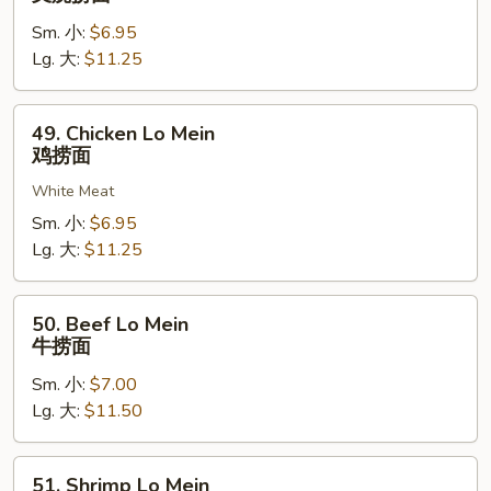
Pork
Sm. 小:
$6.95
Lo
Lg. 大:
$11.25
Mein
叉
烧
49.
49. Chicken Lo Mein
捞
Chicken
鸡捞面
面
Lo
White Meat
Mein
鸡
Sm. 小:
$6.95
捞
Lg. 大:
$11.25
面
50.
50. Beef Lo Mein
Beef
牛捞面
Lo
Sm. 小:
$7.00
Mein
Lg. 大:
$11.50
牛
捞
面
51.
51. Shrimp Lo Mein