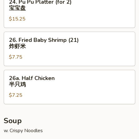
24. Pu Pu Platter (for 2)
Pu
宝宝盘
Pu
$15.25
Platter
(for
2)
26.
26. Fried Baby Shrimp (21)
宝
Fried
炸虾米
宝
Baby
盘
$7.75
Shrimp
(21)
炸
26a.
26a. Half Chicken
虾
Half
半只鸡
米
Chicken
$7.25
半
只
鸡
Soup
w. Crispy Noodles