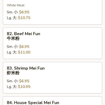
粉
Mei
White Meat
Fun
鸡
Sm. 小:
$6.95
米
Lg. 大:
$10.75
粉
82.
82. Beef Mei Fun
Beef
牛米粉
Mei
Sm. 小:
$6.95
Fun
Lg. 大:
$11.00
牛
米
粉
83.
83. Shrimp Mei Fun
Shrimp
虾米粉
Mei
Sm. 小:
$6.95
Fun
Lg. 大:
$10.95
虾
米
粉
84.
84. House Special Mei Fun
House