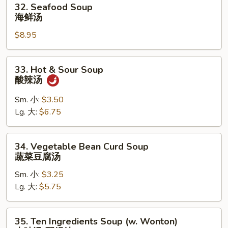
32. Seafood Soup
Seafood
海鲜汤
Soup
$8.95
海
鲜
汤
33.
33. Hot & Sour Soup
Hot
酸辣汤
&
Sour
Sm. 小:
$3.50
Soup
Lg. 大:
$6.75
酸
辣
34.
34. Vegetable Bean Curd Soup
汤
Vegetable
蔬菜豆腐汤
Bean
Sm. 小:
$3.25
Curd
Lg. 大:
$5.75
Soup
蔬
菜
35.
35. Ten Ingredients Soup (w. Wonton)
豆
Ten