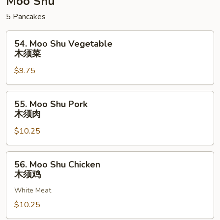
Moo Shu
5 Pancakes
54.
54. Moo Shu Vegetable
Moo
木须菜
Shu
$9.75
Vegetable
木
须
55.
55. Moo Shu Pork
菜
Moo
木须肉
Shu
$10.25
Pork
木
须
56.
56. Moo Shu Chicken
肉
Moo
木须鸡
Shu
White Meat
Chicken
木
$10.25
须