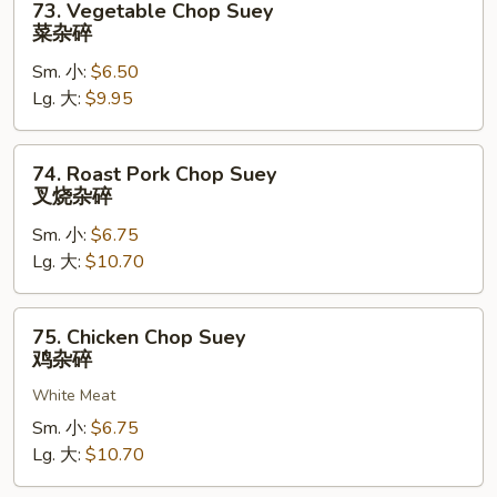
73. Vegetable Chop Suey
Vegetable
菜杂碎
Chop
Sm. 小:
$6.50
Suey
Lg. 大:
$9.95
菜
杂
碎
74.
74. Roast Pork Chop Suey
Roast
叉烧杂碎
Pork
Sm. 小:
$6.75
Chop
Lg. 大:
$10.70
Suey
叉
烧
75.
75. Chicken Chop Suey
杂
Chicken
鸡杂碎
碎
Chop
White Meat
Suey
鸡
Sm. 小:
$6.75
杂
Lg. 大:
$10.70
碎