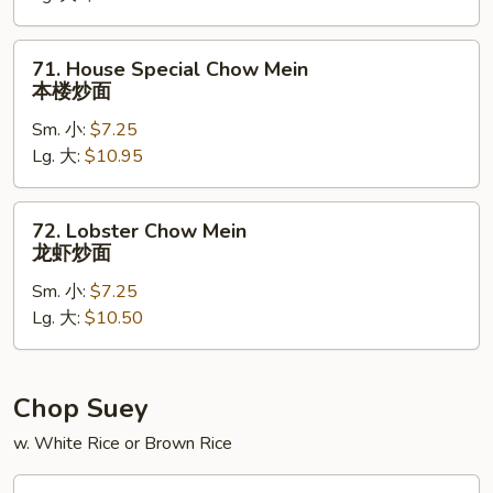
炒
面
71.
71. House Special Chow Mein
House
本楼炒面
Special
Sm. 小:
$7.25
Chow
Lg. 大:
$10.95
Mein
本
楼
72.
72. Lobster Chow Mein
炒
Lobster
龙虾炒面
面
Chow
Sm. 小:
$7.25
Mein
Lg. 大:
$10.50
龙
虾
炒
面
Chop Suey
w. White Rice or Brown Rice
73.