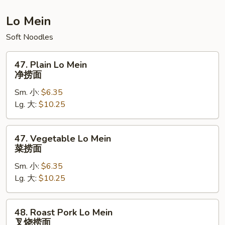
饭
Lo Mein
Soft Noodles
47.
47. Plain Lo Mein
Plain
净捞面
Lo
Sm. 小:
$6.35
Mein
Lg. 大:
$10.25
净
捞
面
47.
47. Vegetable Lo Mein
Vegetable
菜捞面
Lo
Sm. 小:
$6.35
Mein
Lg. 大:
$10.25
菜
捞
面
48.
48. Roast Pork Lo Mein
Roast
叉烧捞面