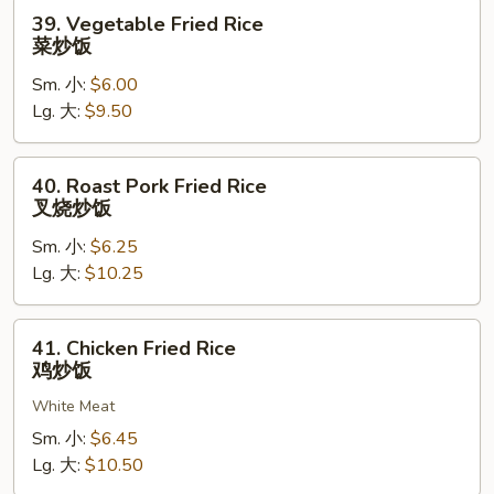
汤
39.
39. Vegetable Fried Rice
饭
Vegetable
菜炒饭
Fried
Sm. 小:
$6.00
Rice
Lg. 大:
$9.50
菜
炒
饭
40.
40. Roast Pork Fried Rice
Roast
叉烧炒饭
Pork
Sm. 小:
$6.25
Fried
Lg. 大:
$10.25
Rice
叉
烧
41.
41. Chicken Fried Rice
炒
Chicken
鸡炒饭
饭
Fried
White Meat
Rice
鸡
Sm. 小:
$6.45
炒
Lg. 大:
$10.50
饭