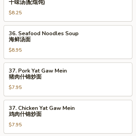
十味汤(配馄饨)
腐
Ingredients
汤
$8.25
Soup
(w.
Wonton)
36.
36. Seafood Noodles Soup
十
Seafood
海鲜汤面
味
Noodles
汤
$8.95
Soup
(配
海
馄
鲜
37.
37. Pork Yat Gaw Mein
饨)
汤
Pork
猪肉什锦炒面
面
Yat
$7.95
Gaw
Mein
猪
37.
37. Chicken Yat Gaw Mein
肉
Chicken
鸡肉什锦炒面
什
Yat
锦
$7.95
Gaw
炒
Mein