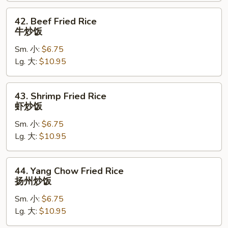
42.
42. Beef Fried Rice
Beef
牛炒饭
Fried
Sm. 小:
$6.75
Rice
Lg. 大:
$10.95
牛
炒
饭
43.
43. Shrimp Fried Rice
Shrimp
虾炒饭
Fried
Sm. 小:
$6.75
Rice
Lg. 大:
$10.95
虾
炒
饭
44.
44. Yang Chow Fried Rice
Yang
扬州炒饭
Chow
Sm. 小:
$6.75
Fried
Lg. 大:
$10.95
Rice
扬