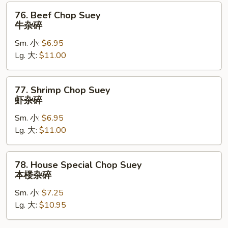
76.
76. Beef Chop Suey
Beef
牛杂碎
Chop
Sm. 小:
$6.95
Suey
Lg. 大:
$11.00
牛
杂
碎
77.
77. Shrimp Chop Suey
Shrimp
虾杂碎
Chop
Sm. 小:
$6.95
Suey
Lg. 大:
$11.00
虾
杂
碎
78.
78. House Special Chop Suey
House
本楼杂碎
Special
Sm. 小:
$7.25
Chop
Lg. 大:
$10.95
Suey
本