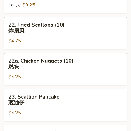
Lg. 大:
$9.25
秘
制
排
22.
22. Fried Scallops (10)
骨
Fried
炸扇贝
尾
Scallops
$4.75
(10)
炸
扇
22a.
22a. Chicken Nuggets (10)
贝
Chicken
鸡块
Nuggets
$4.25
(10)
鸡
块
23.
23. Scallion Pancake
Scallion
葱油饼
Pancake
$4.25
葱
油
饼
24.