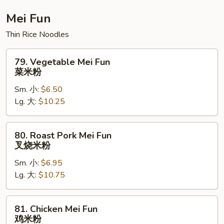
楼
杂
Mei Fun
碎
Thin Rice Noodles
79.
79. Vegetable Mei Fun
Vegetable
菜米粉
Mei
Sm. 小:
$6.50
Fun
Lg. 大:
$10.25
菜
米
粉
80.
80. Roast Pork Mei Fun
Roast
叉烧米粉
Pork
Sm. 小:
$6.95
Mei
Lg. 大:
$10.75
Fun
叉
烧
81.
81. Chicken Mei Fun
米
Chicken
鸡米粉