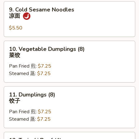
馄
9.
9. Cold Sesame Noodles
饨
Cold
凉面
Sesame
Noodles
$5.50
凉
面
10.
10. Vegetable Dumplings (8)
Vegetable
菜饺
Dumplings
Pan Fried 煎:
$7.25
(8)
Steamed 蒸:
$7.25
菜
饺
11.
11. Dumplings (8)
Dumplings
饺子
(8)
Pan Fried 煎:
$7.25
饺
Steamed 蒸:
$7.25
子
12.