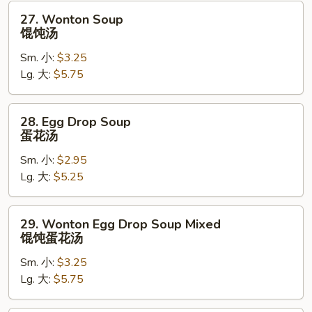
27.
27. Wonton Soup
Wonton
馄饨汤
Soup
Sm. 小:
$3.25
馄
Lg. 大:
$5.75
饨
汤
28.
28. Egg Drop Soup
Egg
蛋花汤
Drop
Sm. 小:
$2.95
Soup
Lg. 大:
$5.25
蛋
花
汤
29.
29. Wonton Egg Drop Soup Mixed
Wonton
馄饨蛋花汤
Egg
Sm. 小:
$3.25
Drop
Lg. 大:
$5.75
Soup
Mixed