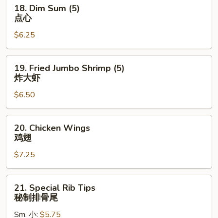
18.
18. Dim Sum (5)
Dim
点心
Sum
$6.25
(5)
点
心
19.
19. Fried Jumbo Shrimp (5)
Fried
炸大虾
Jumbo
$6.50
Shrimp
(5)
炸
20.
20. Chicken Wings
大
Chicken
鸡翅
虾
Wings
$7.25
鸡
翅
21.
21. Special Rib Tips
Special
秘制排骨尾
Rib
Sm. 小:
$5.75
Tips