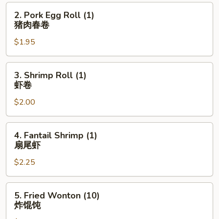
卷
2.
2. Pork Egg Roll (1)
Pork
猪肉春卷
Egg
$1.95
Roll
(1)
猪
3.
3. Shrimp Roll (1)
肉
Shrimp
虾卷
春
Roll
卷
$2.00
(1)
虾
卷
4.
4. Fantail Shrimp (1)
Fantail
扇尾虾
Shrimp
$2.25
(1)
扇
尾
5.
5. Fried Wonton (10)
虾
Fried
炸馄饨
Wonton