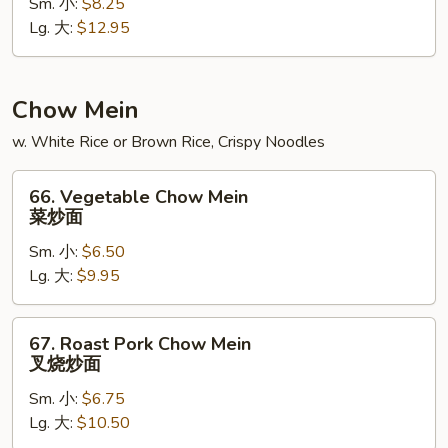
Sm. 小:
$8.25
Fun
Lg. 大:
$12.95
龙
虾
炒
粉
Chow Mein
w. White Rice or Brown Rice, Crispy Noodles
66.
66. Vegetable Chow Mein
Vegetable
菜炒面
Chow
Sm. 小:
$6.50
Mein
Lg. 大:
$9.95
菜
炒
面
67.
67. Roast Pork Chow Mein
Roast
叉烧炒面
Pork
Sm. 小:
$6.75
Chow
Lg. 大:
$10.50
Mein