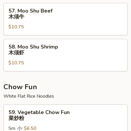
鸡
57.
57. Moo Shu Beef
Moo
木须牛
Shu
$10.75
Beef
木
须
58.
58. Moo Shu Shrimp
牛
Moo
木须虾
Shu
$10.75
Shrimp
木
须
虾
Chow Fun
White Flat Rice Noodles
59.
59. Vegetable Chow Fun
Vegetable
菜炒粉
Chow
Sm. 小:
$6.50
Fun